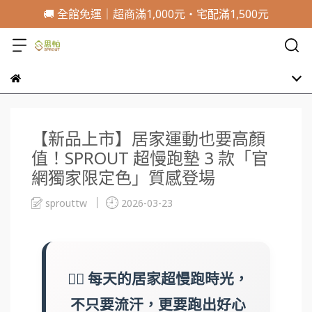
🚚 全館免運｜超商滿1,000元・宅配滿1,500元
【新品上市】居家運動也要高顏
值！SPROUT 超慢跑墊 3 款「官
網獨家限定色」質感登場
sprouttw
2026-03-23
🏃‍♀️ 每天的居家超慢跑時光，
不只要流汗，更要跑出好心