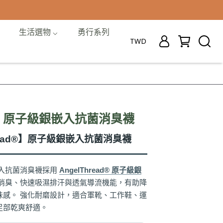
生活選物 ⌵
勇行系列
TWD
ad®】原子級銀嵌入抗菌消臭襪
hread®】原子級銀嵌入抗菌消臭襪
銀嵌入抗菌消臭襪採用
AngelThread® 原子級銀
菌消臭、快速吸濕排汗與透氣導流機能，有助降
味感。 強化耐磨設計，適合軍靴、工作鞋、運
足部乾爽舒適。