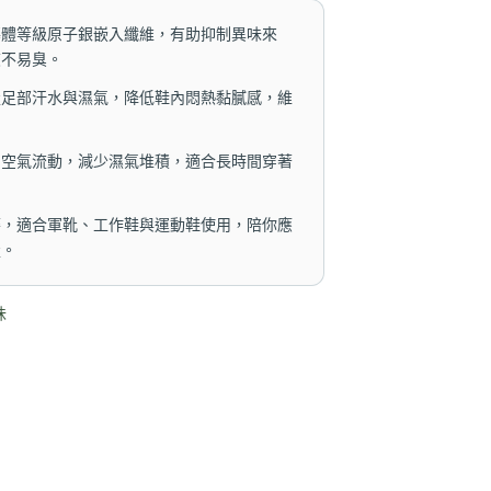
導體等級原子銀嵌入纖維，有助抑制異味來
爽不易臭。
走足部汗水與濕氣，降低鞋內悶熱黏膩感，維
內空氣流動，減少濕氣堆積，適合長時間穿著
磨，適合軍靴、工作鞋與運動鞋使用，陪你應
走。
味