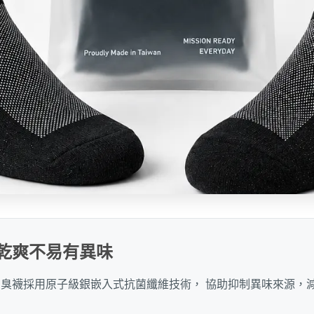
乾爽不易有異味
嵌入抗菌消臭襪採用原子級銀嵌入式抗菌纖維技術， 協助抑制異味來