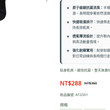
原子級銀抗菌消臭：
半
✦
源，長時間穿著依然清
快速吸濕排汗：
快速帶
✦
持長效乾爽。
透氣導流設計：
提升鞋
✦
與高活動量情境。
強化耐磨實用：
耐穿耐
✦
對日常訓練與長時間行
貼身乾爽，銀效抗菌，整天無異
NT$288
NT$360
商品編號:
ATG501
規格