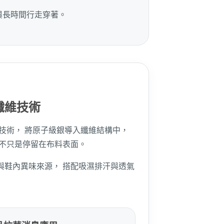
與長時間行走穿著。
菌纖維技術
空濺鍍技術， 將原子級銀導入纖維結構中，
能不只是停留在布料表面。
與鞋內異味來源， 搭配吸濕排汗與透氣