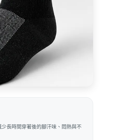
源，減少長時間穿著後的腳汗味、悶熱與不