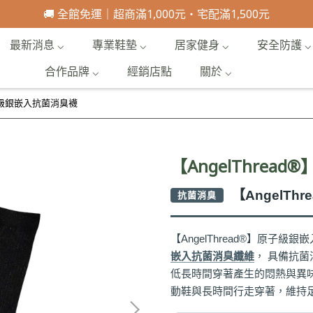
🚚 全館免運｜超商滿1,000元・宅配滿1,500元
最新消息 ⌵
專業鞋墊 ⌵
居家健身 ⌵
安全防護 ⌵
合作品牌 ⌵
經銷店點
關於 ⌵
原子級銀嵌入抗菌消臭襪
【AngelThre
【AngelT
抗菌消臭
【AngelThread®】原子級
嵌入抗菌消臭纖維
， 具備抗
低長時間穿著產生的悶熱與異
動鞋與長時間行走穿著，維持