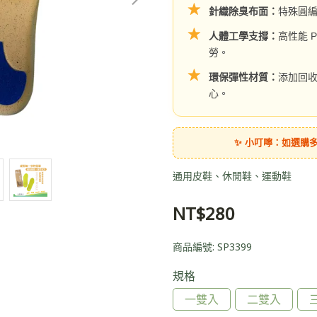
★
針織除臭布面：
特殊圓
★
人體工學支撐：
高性能 
勞。
★
環保彈性材質：
添加回
心。
✨ 小叮嚀：如選購
通用皮鞋、休閒鞋、運動鞋
NT$280
商品編號:
SP3399
規格
一雙入
二雙入