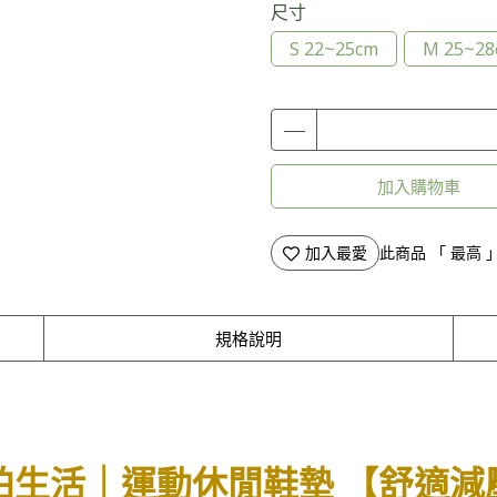
尺寸
S 22~25cm
M 25~28
加入購物車
加入最愛
此商品 「 最高
規格說明
思柏生活｜運動休閒鞋墊 【舒適減壓】