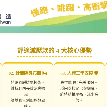
舒適減壓款的 4 大核心優勢
02. 針織除臭布面 🌬️
03. 人體工學支撐 🛡️
特殊圓編透氣技術。
高性能 PU 完美服貼。
維持鞋內長效乾爽通
穩固支撐足弓與腳底，
風，
維持結構平衡、減少疲
讓雙腳告別悶熱與異
勞。
味。