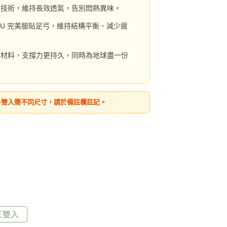
編技術，維持長效透氣，告別悶熱異味。
PU 完美服貼足弓，維持結構平衡、減少疲
收材料，支撐力更持久，同時為地球盡一份
多雙入需不同尺寸，請於備註欄註記。
三雙入