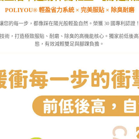
POLIYOU® 輕盈省力系統 × 完美服貼 × 除臭耐磨
讓您的每一步，都像踩在陽光般輕盈自然。榮獲 30 國專利認證
圓編技術，打造極致服貼、耐磨、除臭的高機能核心。獨家前低後
態，有效減輕雙足與腳踝負擔。