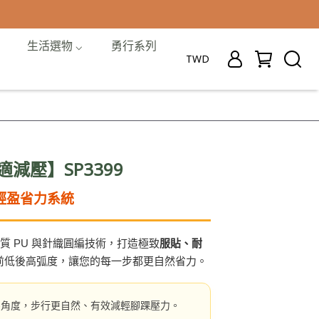
生活選物 ⌵
勇行系列
TWD
減壓】SP3399
® 輕盈省力系統
質 PU 與針織圓編技術，打造極致
服貼、耐
前低後高弧度，讓您的每一步都更自然省力。
態角度，步行更自然、有效減輕腳踝壓力。