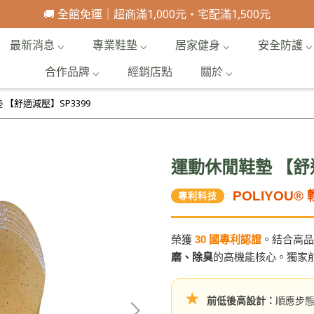
🚚 全館免運｜超商滿1,000元・宅配滿1,500元
最新消息 ⌵
專業鞋墊 ⌵
居家健身 ⌵
安全防護 ⌵
合作品牌 ⌵
經銷店點
關於 ⌵
 【舒適減壓】SP3399
運動休閒鞋墊 【舒適
POLIYOU
專利科技
榮獲
30 國專利認證
。結合高品
磨、除臭
的高機能核心。獨家
★
前低後高設計：
順應步