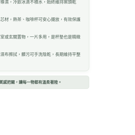
速導濕，冷飲冰滴不積水，始終維持案頭乾
性芯材，熱茶、咖啡杯可安心擺放，有效保護
公室或玄關置物，一片多用，是杯墊也是精緻
需濕布擦拭，髒污可手洗陰乾，長期維持平整
製造：質感把關，讓每一物都有溫柔著陸。