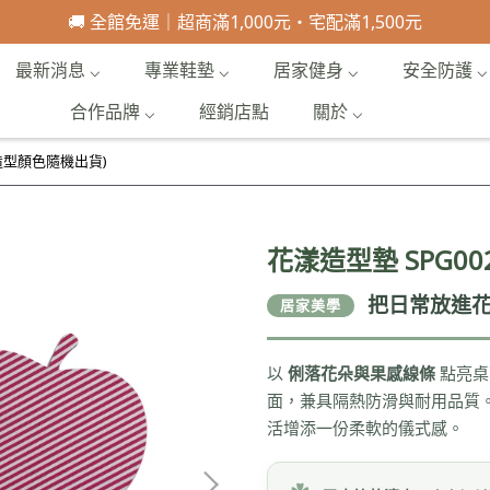
🚚 全館免運｜超商滿1,000元・宅配滿1,500元
最新消息 ⌵
專業鞋墊 ⌵
居家健身 ⌵
安全防護 ⌵
合作品牌 ⌵
經銷店點
關於 ⌵
(造型顏色隨機出貨)
花漾造型墊 SPG00
把日常放進花
居家美學
以
俐落花朵與果感線條
點亮桌
面，兼具隔熱防滑與耐用品質
活增添一份柔軟的儀式感。