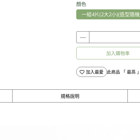
顏色
一組4片(2大2小)(造型隨機
加入購物車
加入最愛
此商品 「 最高
規格說明