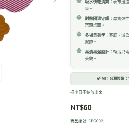
✿
吸水快乾清爽：
表布迅
爽。
✿
耐熱隔溫守護：
厚實彈
案頭桌面。
✿
多場景美學：
客廳、辦
擺飾。
✿
易清易潔設計：
輕污只
美觀。
🍃 MIT 台灣
把小日子綻放出來
NT$60
商品編號:
SPG002